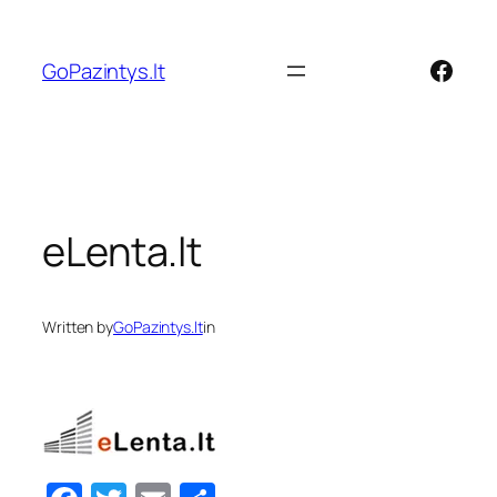
Eiti
prie
Face
GoPazintys.lt
turinio
eLenta.lt
Written by
GoPazintys.lt
in