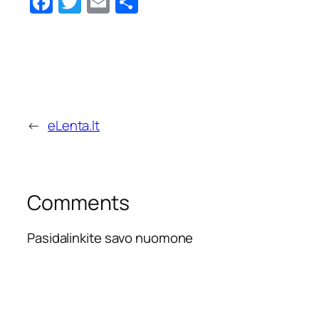
Facebook
Twitter
Email
Share
←
eLenta.lt
Comments
Pasidalinkite savo nuomone