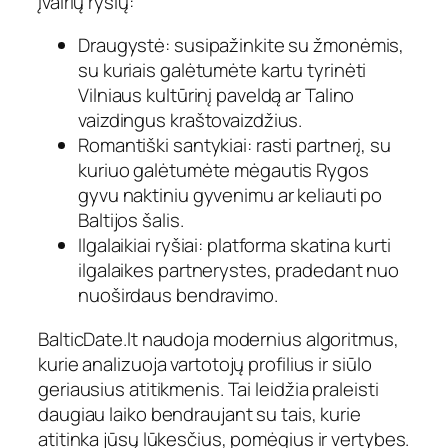
įvairių ryšių:
Draugystė: susipažinkite su žmonėmis,
su kuriais galėtumėte kartu tyrinėti
Vilniaus kultūrinį paveldą ar Talino
vaizdingus kraštovaizdžius.
Romantiški santykiai: rasti partnerį, su
kuriuo galėtumėte mėgautis Rygos
gyvu naktiniu gyvenimu ar keliauti po
Baltijos šalis.
Ilgalaikiai ryšiai: platforma skatina kurti
ilgalaikes partnerystes, pradedant nuo
nuoširdaus bendravimo.
BalticDate.lt naudoja modernius algoritmus,
kurie analizuoja vartotojų profilius ir siūlo
geriausius atitikmenis. Tai leidžia praleisti
daugiau laiko bendraujant su tais, kurie
atitinka jūsų lūkesčius, pomėgius ir vertybes.