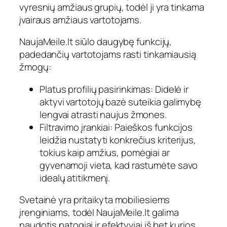
vyresnių amžiaus grupių, todėl ji yra tinkama
įvairaus amžiaus vartotojams.
NaujaMeile.lt siūlo daugybę funkcijų,
padedančių vartotojams rasti tinkamiausią
žmogų:
Platus profilių pasirinkimas: Didelė ir
aktyvi vartotojų bazė suteikia galimybę
lengvai atrasti naujus žmones.
Filtravimo įrankiai: Paieškos funkcijos
leidžia nustatyti konkrečius kriterijus,
tokius kaip amžius, pomėgiai ar
gyvenamoji vieta, kad rastumėte savo
idealų atitikmenį.
Svetainė yra pritaikyta mobiliesiems
įrenginiams, todėl NaujaMeile.lt galima
naudotis patogiai ir efektyviai iš bet kurios