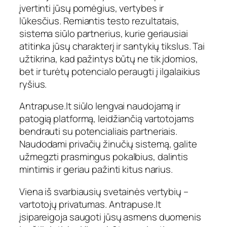
įvertinti jūsų pomėgius, vertybes ir
lūkesčius. Remiantis testo rezultatais,
sistema siūlo partnerius, kurie geriausiai
atitinka jūsų charakterį ir santykių tikslus. Tai
užtikrina, kad pažintys būtų ne tik įdomios,
bet ir turėtų potencialo peraugti į ilgalaikius
ryšius.
Antrapuse.lt siūlo lengvai naudojamą ir
patogią platformą, leidžiančią vartotojams
bendrauti su potencialiais partneriais.
Naudodami privačių žinučių sistemą, galite
užmegzti prasmingus pokalbius, dalintis
mintimis ir geriau pažinti kitus narius.
Viena iš svarbiausių svetainės vertybių –
vartotojų privatumas. Antrapuse.lt
įsipareigoja saugoti jūsų asmens duomenis