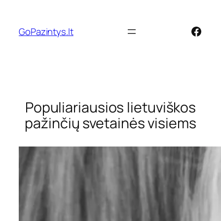
Eiti
prie
Face
GoPazintys.lt
turinio
Populiariausios lietuviškos
pažinčių svetainės visiems