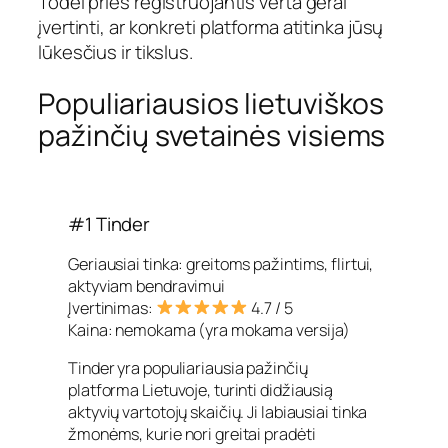
Todėl prieš registruojantis verta gerai
įvertinti, ar konkreti platforma atitinka jūsų
lūkesčius ir tikslus.
Populiariausios lietuviškos
pažinčių svetainės visiems
#1 Tinder
Geriausiai tinka: greitoms pažintims, flirtui,
aktyviam bendravimui
Įvertinimas:
4.7 / 5
Kaina: nemokama (yra mokama versija)
Tinder yra populiariausia pažinčių
platforma Lietuvoje, turinti didžiausią
aktyvių vartotojų skaičių. Ji labiausiai tinka
žmonėms, kurie nori greitai pradėti