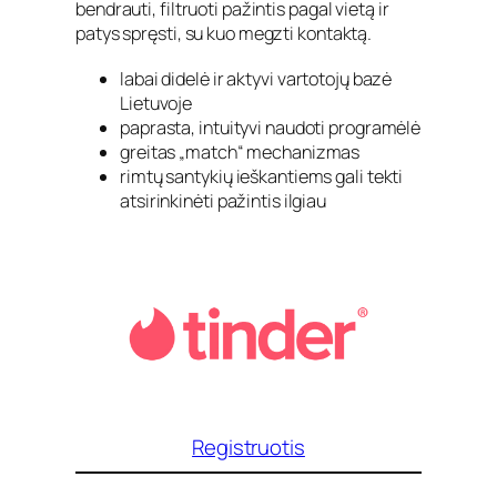
bendrauti, filtruoti pažintis pagal vietą ir
patys spręsti, su kuo megzti kontaktą.
labai didelė ir aktyvi vartotojų bazė
Lietuvoje
paprasta, intuityvi naudoti programėlė
greitas „match“ mechanizmas
rimtų santykių ieškantiems gali tekti
atsirinkinėti pažintis ilgiau
Registruotis