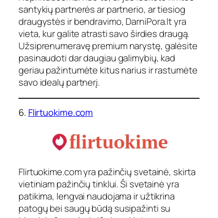
santykių partnerės ar partnerio, ar tiesiog
draugystės ir bendravimo, DarniPora.lt yra
vieta, kur galite atrasti savo širdies draugą.
Užsiprenumeravę premium narystę, galėsite
pasinaudoti dar daugiau galimybių, kad
geriau pažintumėte kitus narius ir rastumėte
savo idealų partnerį.
6.
Flirtuokime.com
Flirtuokime.com yra pažinčių svetainė, skirta
vietiniam pažinčių tinklui. Ši svetainė yra
patikima, lengvai naudojama ir užtikrina
patogų bei saugų būdą susipažinti su