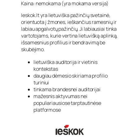
Kaina: nemokama (yra mokama versija)
Ieskok.lt yra lietuviška pažinčių svetainė,
orientuota į žmones, ieškančius ramesnių ir
labiau apgalvotų pažinčių. Ji labiausiai tinka
vartotojams, kurie vertina lietuvišką aplinką,
išsamesnius profilius ir bendravimą be
skubėjimo.
lietuviška auditorija ir vietinis
kontekstas
daugiau dėmesio skiriama profilio
turiniui
tinkama brandesnei auditorijai
mažesnis aktyvumas nei
populiariausiose tarptautinėse
platformose