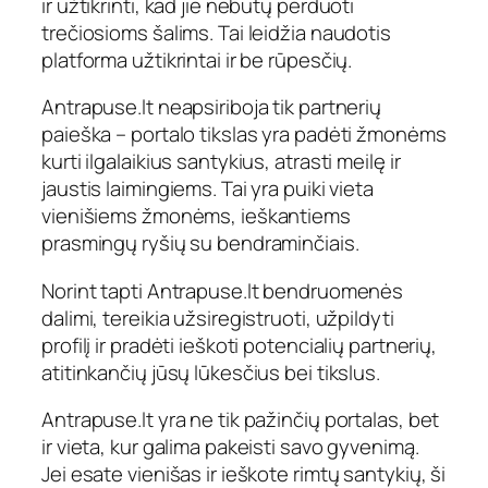
ir užtikrinti, kad jie nebūtų perduoti
trečiosioms šalims. Tai leidžia naudotis
platforma užtikrintai ir be rūpesčių.
Antrapuse.lt neapsiriboja tik partnerių
paieška – portalo tikslas yra padėti žmonėms
kurti ilgalaikius santykius, atrasti meilę ir
jaustis laimingiems. Tai yra puiki vieta
vienišiems žmonėms, ieškantiems
prasmingų ryšių su bendraminčiais.
Norint tapti Antrapuse.lt bendruomenės
dalimi, tereikia užsiregistruoti, užpildyti
profilį ir pradėti ieškoti potencialių partnerių,
atitinkančių jūsų lūkesčius bei tikslus.
Antrapuse.lt yra ne tik pažinčių portalas, bet
ir vieta, kur galima pakeisti savo gyvenimą.
Jei esate vienišas ir ieškote rimtų santykių, ši