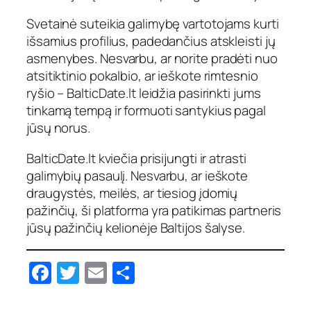
Svetainė suteikia galimybę vartotojams kurti
išsamius profilius, padedančius atskleisti jų
asmenybes. Nesvarbu, ar norite pradėti nuo
atsitiktinio pokalbio, ar ieškote rimtesnio
ryšio – BalticDate.lt leidžia pasirinkti jums
tinkamą tempą ir formuoti santykius pagal
jūsų norus.
BalticDate.lt kviečia prisijungti ir atrasti
galimybių pasaulį. Nesvarbu, ar ieškote
draugystės, meilės, ar tiesiog įdomių
pažinčių, ši platforma yra patikimas partneris
jūsų pažinčių kelionėje Baltijos šalyse.
Facebook
Twitter
Email
Share