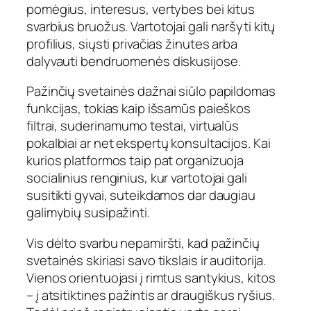
pomėgius, interesus, vertybes bei kitus
svarbius bruožus. Vartotojai gali naršyti kitų
profilius, siųsti privačias žinutes arba
dalyvauti bendruomenės diskusijose.
Pažinčių svetainės dažnai siūlo papildomas
funkcijas, tokias kaip išsamūs paieškos
filtrai, suderinamumo testai, virtualūs
pokalbiai ar net ekspertų konsultacijos. Kai
kurios platformos taip pat organizuoja
socialinius renginius, kur vartotojai gali
susitikti gyvai, suteikdamos dar daugiau
galimybių susipažinti.
Vis dėlto svarbu nepamiršti, kad pažinčių
svetainės skiriasi savo tikslais ir auditorija.
Vienos orientuojasi į rimtus santykius, kitos
– į atsitiktines pažintis ar draugiškus ryšius.