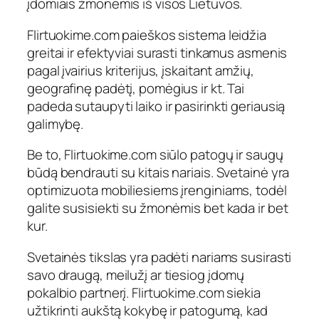
įdomiais žmonėmis iš visos Lietuvos.
Flirtuokime.com paieškos sistema leidžia
greitai ir efektyviai surasti tinkamus asmenis
pagal įvairius kriterijus, įskaitant amžių,
geografinę padėtį, pomėgius ir kt. Tai
padeda sutaupyti laiko ir pasirinkti geriausią
galimybę.
Be to, Flirtuokime.com siūlo patogų ir saugų
būdą bendrauti su kitais nariais. Svetainė yra
optimizuota mobiliesiems įrenginiams, todėl
galite susisiekti su žmonėmis bet kada ir bet
kur.
Svetainės tikslas yra padėti nariams susirasti
savo draugą, meilužį ar tiesiog įdomų
pokalbio partnerį. Flirtuokime.com siekia
užtikrinti aukštą kokybę ir patogumą, kad