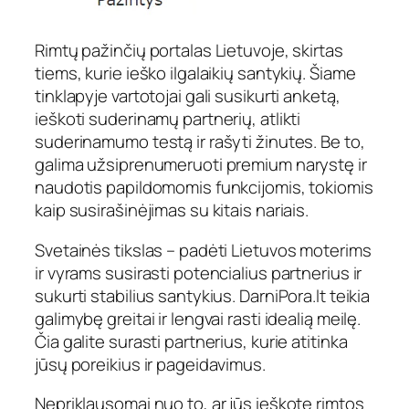
Rimtų pažinčių portalas Lietuvoje, skirtas
tiems, kurie ieško ilgalaikių santykių. Šiame
tinklapyje vartotojai gali susikurti anketą,
ieškoti suderinamų partnerių, atlikti
suderinamumo testą ir rašyti žinutes. Be to,
galima užsiprenumeruoti premium narystę ir
naudotis papildomomis funkcijomis, tokiomis
kaip susirašinėjimas su kitais nariais.
Svetainės tikslas – padėti Lietuvos moterims
ir vyrams susirasti potencialius partnerius ir
sukurti stabilius santykius. DarniPora.lt teikia
galimybę greitai ir lengvai rasti idealią meilę.
Čia galite surasti partnerius, kurie atitinka
jūsų poreikius ir pageidavimus.
Nepriklausomai nuo to, ar jūs ieškote rimtos