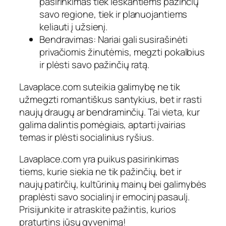
pasirinkimas tiek ieškantiems pažinčių
savo regione, tiek ir planuojantiems
keliauti į užsienį.
Bendravimas: Nariai gali susirašinėti
privačiomis žinutėmis, megzti pokalbius
ir plėsti savo pažinčių ratą.
Lavaplace.com suteikia galimybę ne tik
užmegzti romantiškus santykius, bet ir rasti
naujų draugų ar bendraminčių. Tai vieta, kur
galima dalintis pomėgiais, aptarti įvairias
temas ir plėsti socialinius ryšius.
Lavaplace.com yra puikus pasirinkimas
tiems, kurie siekia ne tik pažinčių, bet ir
naujų patirčių, kultūrinių mainų bei galimybės
praplėsti savo socialinį ir emocinį pasaulį.
Prisijunkite ir atraskite pažintis, kurios
praturtins jūsų gyvenimą!