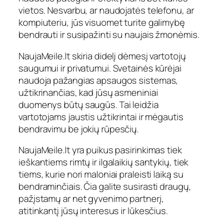
vietos. Nesvarbu, ar naudojatės telefonu, ar
kompiuteriu, jūs visuomet turite galimybę
bendrauti ir susipažinti su naujais žmonėmis.
NaujaMeile.lt skiria didelį dėmesį vartotojų
saugumui ir privatumui. Svetainės kūrėjai
naudoja pažangias apsaugos sistemas,
užtikrinančias, kad jūsų asmeniniai
duomenys būtų saugūs. Tai leidžia
vartotojams jaustis užtikrintai ir mėgautis
bendravimu be jokių rūpesčių.
NaujaMeile.lt yra puikus pasirinkimas tiek
ieškantiems rimtų ir ilgalaikių santykių, tiek
tiems, kurie nori maloniai praleisti laiką su
bendraminčiais. Čia galite susirasti draugų,
pažįstamų ar net gyvenimo partnerį,
atitinkantį jūsų interesus ir lūkesčius.