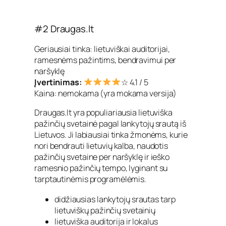
#2 Draugas.lt
Geriausiai tinka: lietuviškai auditorijai,
ramesnėms pažintims, bendravimui per
naršyklę
Įvertinimas:
☆ 4.1 / 5
Kaina: nemokama (yra mokama versija)
Draugas.lt yra populiariausia lietuviška
pažinčių svetainė pagal lankytojų srautą iš
Lietuvos. Ji labiausiai tinka žmonėms, kurie
nori bendrauti lietuvių kalba, naudotis
pažinčių svetaine per naršyklę ir ieško
ramesnio pažinčių tempo, lyginant su
tarptautinėmis programėlėmis.
didžiausias lankytojų srautas tarp
lietuviškų pažinčių svetainių
lietuviška auditorija ir lokalus