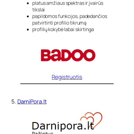
platus amžiaus spektras ir įvairūs
tikslai
papildomos funkcijos, padedančios
patvirtinti profilio tikrumą
profilių kokybė labai skirtinga
Registruotis
5.
DarniPora.lt