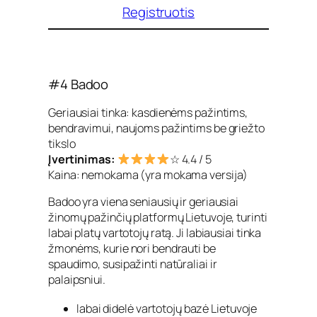
Registruotis
#4 Badoo
Geriausiai tinka: kasdienėms pažintims,
bendravimui, naujoms pažintims be griežto
tikslo
Įvertinimas:
☆ 4.4 / 5
Kaina: nemokama (yra mokama versija)
Badoo yra viena seniausių ir geriausiai
žinomų pažinčių platformų Lietuvoje, turinti
labai platų vartotojų ratą. Ji labiausiai tinka
žmonėms, kurie nori bendrauti be
spaudimo, susipažinti natūraliai ir
palaipsniui.
labai didelė vartotojų bazė Lietuvoje